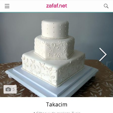
5
Takacim