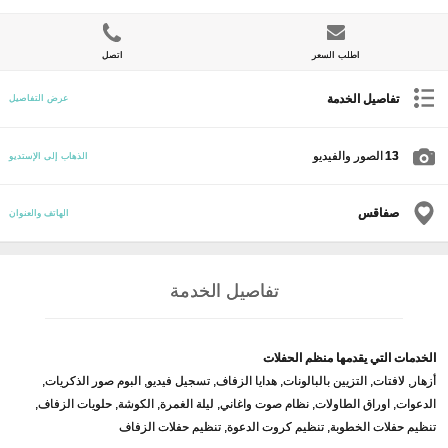
اطلب السعر
اتصل
تفاصيل الخدمة
عرض التفاصيل
13
الصور والفيديو
الذهاب إلى الإستديو
صفاقس
الهاتف والعنوان
تفاصيل الخدمة
الخدمات التي يقدمها منظم الحفلات
أزهار, لافتات, التزيين بالبالونات, هدايا الزفاف, تسجيل فيديو, البوم صور الذكريات,
الدعوات, اوراق الطاولات, نظام صوت واغاني, ليلة الغمرة, الكوشة, حلويات الزفاف,
تنظيم حفلات الخطوبة, تنظيم كروت الدعوة, تنظيم حفلات الزفاف