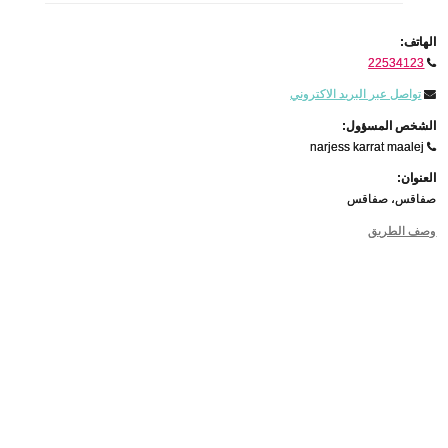
الهاتف:
22534123
تواصل عبر البريد الاكتروني
الشخص المسؤول:
narjess karrat maalej
العنوان:
صفاقس، صفاقس
وصف الطريق