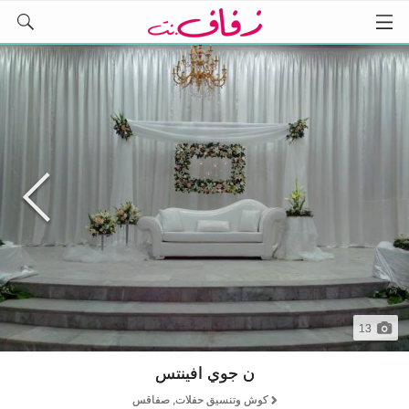
13
ن جوي افينتس
كوش وتنسيق حفلات, صفاقس