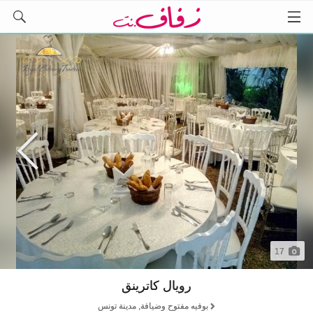
17
رويال كاترينق
بوفيه مفتوح وضيافة, مدينة تونس